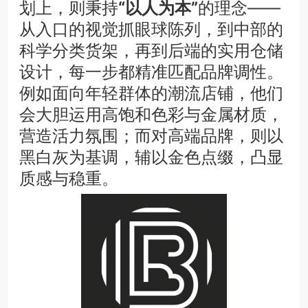
划上，则秉持
“以人为本”
的理念——
从入口的视觉抓眼球陈列，到中部的
科学分类货架，再到后端的实用仓储
设计，每一步都精准匹配品牌调性。
例如面向年轻群体的潮流店铺，他们
会大胆运用高饱和色彩与金属材质，
营造活力氛围；而对高端品牌，则以
黑白灰为基调，辅以金色点缀，凸显
质感与稳重。