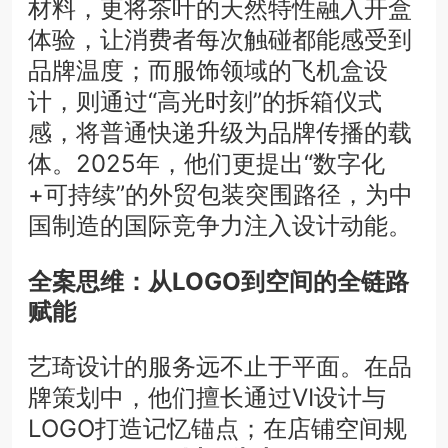
材料，更将茶叶的天然特性融入开盒
体验，让消费者每次触碰都能感受到
品牌温度；而服饰领域的飞机盒设
计，则通过“高光时刻”的拆箱仪式
感，将普通快递升级为品牌传播的载
体。2025年，他们更提出“数字化
+可持续”的外贸包装突围路径，为中
国制造的国际竞争力注入设计动能。
全案思维：从LOGO到空间的全链路
赋能
艺琦设计的服务远不止于平面。在品
牌策划中，他们擅长通过VI设计与
LOGO打造记忆锚点；在店铺空间规